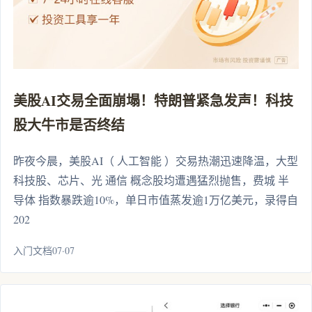
美股AI交易全面崩塌！特朗普紧急发声！科技
股大牛市是否终结
昨夜今晨，美股AI（ 人工智能 ）交易热潮迅速降温，大型
科技股、芯片、光 通信 概念股均遭遇猛烈抛售，费城 半
导体 指数暴跌逾10%，单日市值蒸发逾1万亿美元，录得自
202
入门文档07·07