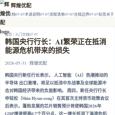
辉煌优配
入门文档07·07
术语说明07·07
流程清单07·07
合规边界07·07
标签
关于
首页
/
入门文档07·07
韩国央行行长：AI繁荣正在抵消
能源危机带来的损失
2026-05-31 · 辉煌优配
韩国央行新任行长表示， 人工智能 （AI）热潮推动的
半导体 出口激增，将足以抵消中东战事及全球能源冲
击对韩国经济带来的负面影响。 周四，新任央行行长
申铉松（Shin Hyun-song）在其首次主持货币政策会议
后表示，蓬勃发展的芯片销售预计将使韩国2026年
GDP增速提高0.7个百分点，这一增长抵消了海湾危机