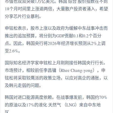
市值也双双突破1万亿美元。韩国 综合 股价指数在不到
18个月时间里上涨逾两倍，大量散户投资者涌入，希望
分享芯片行业暴利。
申铉松表示，股市上涨以及政府为缓解中东战事冲击而
推出的追加预算，将分别为GDP贡献0.1和0.2个百分
点。因此，韩国央行将2026年经济增长预测从2%上调
至2.6%。
国际知名经济学家申铉松上月刚刚接任韩国央行行长。
市场预计，相较前任李昌镛（Rhee Chang-yong），申
铉松将采取较鹰派的政策立场，以应对高企的通胀，以
及韩元走弱的问题。
韩国对进口能源高度依赖。在战事爆发前，韩国约70%
的原油以及17%的液化 天然气 （LNG）来自中东地
区。