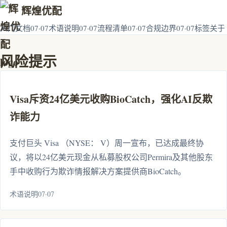
辉煌优配
入门文档07·07
术语说明07·07
流程清单07·07
合规边界07·07
标签
关于
风险提示
Visa斥资24亿美元收购BioCatch，强化AI反欺
诈能力
支付巨头 Visa （NYSE： V）周一宣布，已达成最终协
议，将以24亿美元现金从私募股权公司Permira及其他股东
手中收购行为欺诈情报解决方案提供商BioCatch。
术语说明07·07