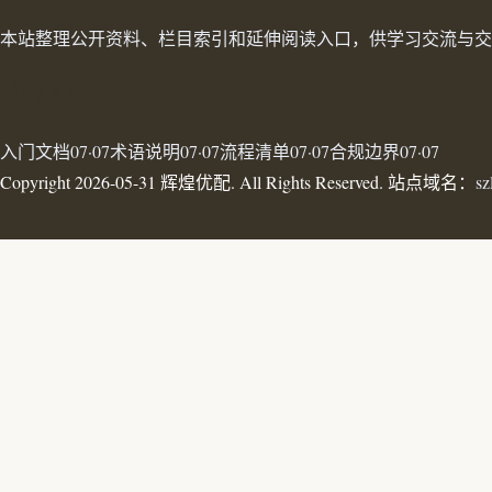
本站整理公开资料、栏目索引和延伸阅读入口，供学习交流与交
站内入口
入门文档07·07
术语说明07·07
流程清单07·07
合规边界07·07
Copyright 2026-05-31 辉煌优配. All Rights Reserved. 站点域名：
sz