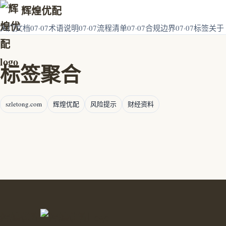
辉煌优配
入门文档07·07
术语说明07·07
流程清单07·07
合规边界07·07
标签
关于
标签聚合
szletong.com
辉煌优配
风险提示
财经资料
辉煌优配