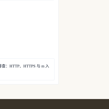
HTTP、HTTPS 与 m 入