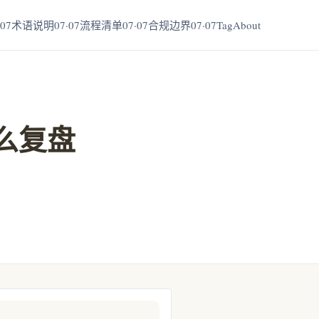
07
术语说明07·07
流程清单07·07
合规边界07·07
Tag
About
么复盘