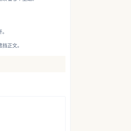
开。
遮挡正文。